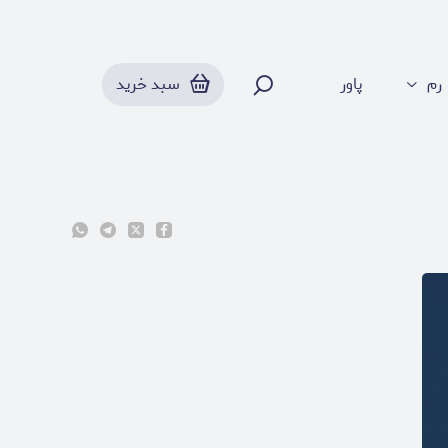
رم
پاور
سبد خرید